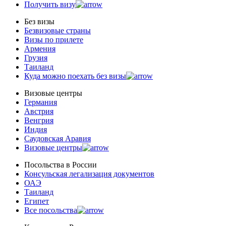
Получить визу
Без визы
Безвизовые страны
Визы по прилете
Армения
Грузия
Таиланд
Куда можно поехать без визы
Визовые центры
Германия
Австрия
Венгрия
Индия
Саудовская Аравия
Визовые центры
Посольства в Роcсии
Консульская легализация документов
ОАЭ
Таиланд
Египет
Все посольства