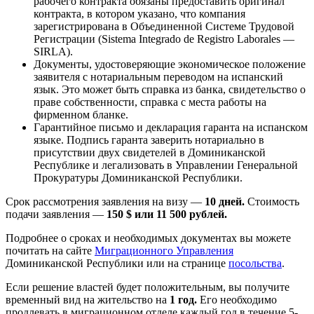
рабочего контракта обязаны предоставить оригинал
контракта, в котором указано, что компания
зарегистрирована в Объединенной Системе Трудовой
Регистрации (Sistema Integrado de Registro Laborales —
SIRLA).
Документы, удостоверяющие экономическое положение
заявителя с нотариальным переводом на испанский
язык. Это может быть справка из банка, свидетельство о
праве собственности, справка с места работы на
фирменном бланке.
Гарантийное письмо и декларация гаранта на испанском
языке. Подпись гаранта заверить нотариально в
присутствии двух свидетелей в Доминиканской
Республике и легализовать в Управлении Генеральной
Прокуратуры Доминиканской Республики.
Срок рассмотрения заявления на визу —
10 дней.
Стоимость
подачи заявления —
150 $ или 11 500 рублей.
Подробнее о сроках и необходимых документах вы можете
почитать на сайте
Миграционного Управления
Доминиканской Республики или на странице
посольства
.
Если решение властей будет положительным, вы получите
временный вид на жительство на
1 год.
Его необходимо
продлевать в миграционном отделе каждый год в течение 5-