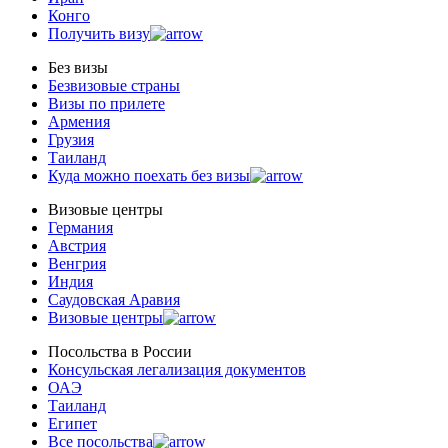
Конго
Получить визу
Без визы
Безвизовые страны
Визы по прилете
Армения
Грузия
Таиланд
Куда можно поехать без визы
Визовые центры
Германия
Австрия
Венгрия
Индия
Саудовская Аравия
Визовые центры
Посольства в Роcсии
Консульская легализация документов
ОАЭ
Таиланд
Египет
Все посольства