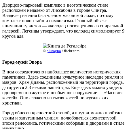
Дворцово-парковый комплекс в неоготическом стиле
расположен недалеко от Лиссабона в городе Синтра.
Владелец имения был членом масонской ложи, поэтому
комплекс полон тайн и символизма. Главный объект
внимания туристов — «колодец посвящения» со спиральной
галереей. Легенды утверждают, что колодец символизирует 9
кругов ада.
©
plutogno
/ flickr.com
Город-музей Эвора
В нем сосредоточено наибольшее количество исторических
памятников. Здесь соединены культурное наследие римлян и
мавров. Храм Дианы, расположенный на территории города,
датируется 2-3 веками нашей эры. Еще здесь можно увидеть
одновременно жуткое и необычное сооружение — «Часовня
костей». Оно сложено из тысяч костей португальских
христиан.
Город обнесен крепостной стеной, а внутри можно пройтись
узким и запутанным улицам, полюбоваться архитектурой
эпохи ренессанса, готическими соборами и дворцами в стиле
мануэлино.