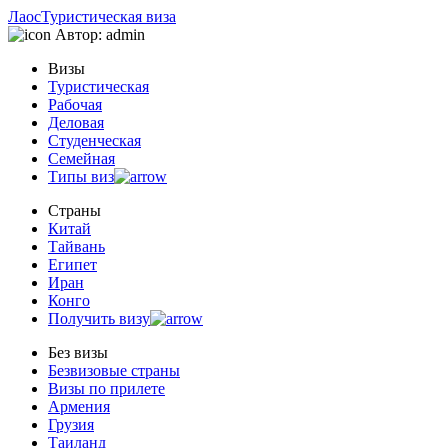
Лаос
Туристическая виза
Автор:
admin
Визы
Туристическая
Рабочая
Деловая
Студенческая
Семейная
Типы виз
Страны
Китай
Тайвань
Египет
Иран
Конго
Получить визу
Без визы
Безвизовые страны
Визы по прилете
Армения
Грузия
Таиланд