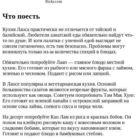
flickr.com
Что поесть
Кухня Лаоса практически не отличается от тайской и
балийской. Любители азиатской еды обязательно найдут что-
то по душе. И хотя палатки с уличной едой выглядят не
совсем гигиенично, есть там безопасно. Проблемы могут
возникнуть только из-за количества специй в блюдах.
Обязательно попробуйте Лаап — главное блюдо местной
кухни. Его готовят из рыбного или мясного фарша с лаймом,
зеленью и чесноком. Подают с рисом или лапшой.
В Лаосе популярна и вегетарианская кухня. Основой
большинства салатов являются незрелые фрукты, которые
используют как овощи. Советуем попробовать Там Мак Хунг.
Его готовят из зеленой папайи с острокислой заправкой на
основе сока лайма, соевого соуса и перца чили.
На десерт попробуйте Као Лам из риса и красных бобов. Он
похож на клейкую рисовую кашу с кокосовым молоком и
сладкими бобами, которые по вкусу напоминают изюм.
Готовят и подают блюдо в бамбуковых стеблях.