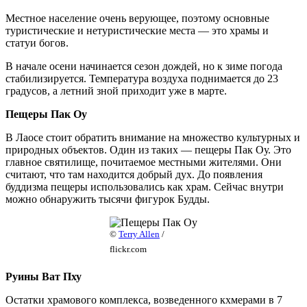
Местное население очень верующее, поэтому основные
туристические и нетуристические места — это храмы и
статуи богов.
В начале осени начинается сезон дождей, но к зиме погода
стабилизируется. Температура воздуха поднимается до 23
градусов, а летний зной приходит уже в марте.
Пещеры Пак Оу
В Лаосе стоит обратить внимание на множество культурных и
природных объектов. Один из таких — пещеры Пак Оу. Это
главное святилище, почитаемое местными жителями. Они
считают, что там находится добрый дух. До появления
буддизма пещеры использовались как храм. Сейчас внутри
можно обнаружить тысячи фигурок Будды.
©
Terry Allen
/
flickr.com
Руины Ват Пху
Остатки храмового комплекса, возведенного кхмерами в 7