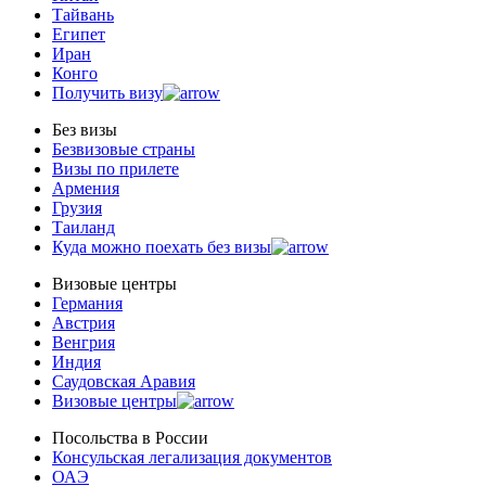
Тайвань
Египет
Иран
Конго
Получить визу
Без визы
Безвизовые страны
Визы по прилете
Армения
Грузия
Таиланд
Куда можно поехать без визы
Визовые центры
Германия
Австрия
Венгрия
Индия
Саудовская Аравия
Визовые центры
Посольства в Роcсии
Консульская легализация документов
ОАЭ