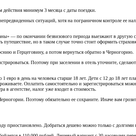
м действия минимум 3 месяца с даты поездки.
епредвиденных ситуаций, хотя на пограничном контроле ее нал
ны» — по окончании безвизового периода выезжают в другую ст
ь путешествие, но в таком случае точно стоит оформить страховк
оснию и Герцеговину, а потом вернуться обратно в Черногорию.
егистрироваться. Поэтому при заселении в отель уточните, сделаю
 1 евро в день на человека старше 18 лет. Дети с 12 до 18 лет 
 проживаете. Оплатить самостоятельно и зарегистрироваться мож
ра в агентстве, налог уже входит в стоимость.
рногории. Поэтому обязательно ее сохраните. Иначе вам грозит 
ду приостановлено. Добраться дешево можно только с долгими 
йдется в 110 000 рублей. Дешевый вариант с 30-часовыми перес