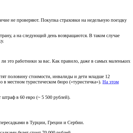
ичие не проверяют. Покупка страховки на недельную поездку
рану, а на следующий день возвращаются. В таком случае
у.
т ли это работники за вас. Как правило, даже в самых маленьких
платят половину стоимости, инвалиды и дети младше 12
но в местном туристическом бюро («туристичка»).
На этом
штраф в 60 евро (~ 5 500 рублей).
пересадками в Турции, Греции и Сербии.
адками будет стоит 70 000 рублей.