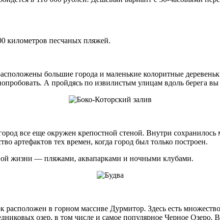
300 километров песчаных пляжей.
сположены большие города и маленькие колоритные деревеньки.
попробовать. А пройдясь по извилистым улицам вдоль берега в
город все еще окружен крепостной стеной. Внутри сохранилось 
во артефактов тех времен, когда город был только построен.
нной жизни — пляжами, аквапарками и ночными клубами.
арк расположен в горном массиве Дурмитор. Здесь есть множест
дниковых озер, в том числе и самое популярное Черное Озеро. 