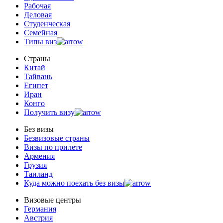
Рабочая
Деловая
Студенческая
Семейная
Типы виз
Страны
Китай
Тайвань
Египет
Иран
Конго
Получить визу
Без визы
Безвизовые страны
Визы по прилете
Армения
Грузия
Таиланд
Куда можно поехать без визы
Визовые центры
Германия
Австрия