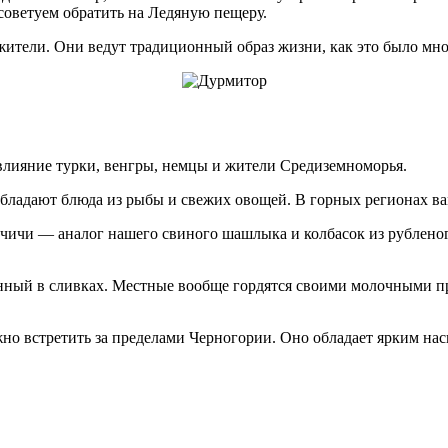
советуем обратить на Ледяную пещеру.
жители. Они ведут традиционный образ жизни, как это было мног
 влияние турки, венгры, немцы и жители Средиземноморья.
еобладают блюда из рыбы и свежих овощей. В горных регионах в
чичи — аналог нашего свиного шашлыка и колбасок из рубленог
нный в сливках. Местные вообще гордятся своими молочными пр
жно встретить за пределами Черногории. Оно обладает ярким н