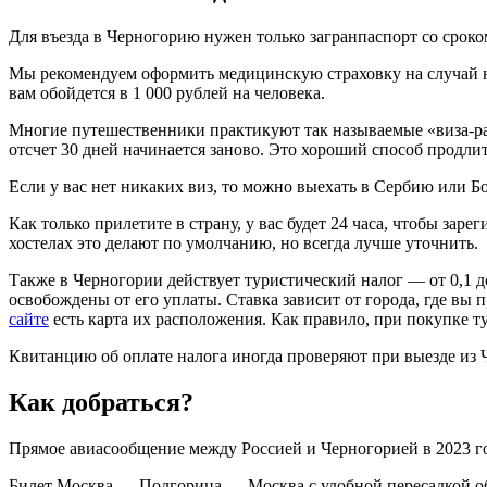
Для въезда в Черногорию нужен только загранпаспорт со сроко
Мы рекомендуем оформить медицинскую страховку на случай н
вам обойдется в 1 000 рублей на человека.
Многие путешественники практикуют так называемые «виза-ра
отсчет 30 дней начинается заново. Это хороший способ продлит
Если у вас нет никаких виз, то можно выехать в Сербию или Б
Как только прилетите в страну, у вас будет 24 часа, чтобы зар
хостелах это делают по умолчанию, но всегда лучше уточнить.
Также в Черногории действует туристический налог — от 0,1 до
освобождены от его уплаты. Ставка зависит от города, где вы
сайте
есть карта их расположения. Как правило, при покупке ту
Квитанцию об оплате налога иногда проверяют при выезде из Че
Как добраться?
Прямое авиасообщение между Россией и Черногорией в 2023 го
Билет Москва — Подгорица — Москва с удобной пересадкой обо