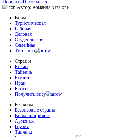
Норвегия
Посольство
Автор:
Команда Viza.one
Визы
Туристическая
Рабочая
Деловая
Студенческая
Семейная
Типы виз
Страны
Китай
Тайвань
Египет
Иран
Конго
Получить визу
Без визы
Безвизовые страны
Визы по прилете
Армения
Грузия
Таиланд