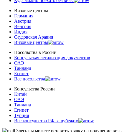
Куда можно поехать без визы
Визовые центры
Германия
Австрия
Венгрия
Индия
Саудовская Аравия
Визовые центры
Посольства в Роcсии
Консульская легализация документов
ОАЭ
Таиланд
Египет
Все посольства
Консульства России
Китай
ОАЭ
Таиланд
Египет
Турция
Все консульства РФ за рубежом
Здесь вы можете оставить заявку на получение визы