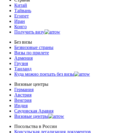
Китай
Тайвань
Египет
Иран
Конго
Получить визу
Без визы
Безвизовые страны
Визы по прилете
Армения
Грузия
Таиланд
Куда можно поехать без визы
Визовые центры
Германия
Австрия
Венгрия
Индия
Саудовская Аравия
Визовые центры
Посольства в Роcсии
Консульская легализация документов