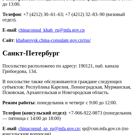
до 13:00.
Телефон
: +7 (4212) 30‒61‒63; +7 (4212) 32‒83‒90 (визовый
отдел).
E-mail
:
chinaconsul_khab_ru@mfa.gov.cn
Сайт
:
khabarovsk.china-consulate.gov.cn/rus/
Санкт-Петербург
Посольство расположено по адресу: 190121, наб. канала
Грибоедова, 134.
В посольстве также обслуживаются граждане следующих
субъектов: Республика Карелия, Ленинградская, Мурманская,
Псковская, Архангельская и Новгородская область.
Режим работы
: понедельник и четверг с 9:00 до 12:00.
Телефон (консульский отдел)
: +7-966-922-9873 (понедельник
— пятница с 14:00 до 18:00)
E-mail
:
chinaconsul_sp_ru@mfa.gov.cn
; sp@csm.mfa.gov.cn (по
консульским вопросам)